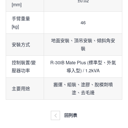
±0.02
[mm]
手臂重量
46
[kg]
地面安裝、頂吊安裝、傾斜角安
安裝方式
裝
控制裝置/變
R-30iB Mate Plus (標準型、外氣
壓器功率
導入型) / 1.2kVA
搬運、組裝、塗膠、脫模劑噴
主要用途
塗、去毛邊
回列表